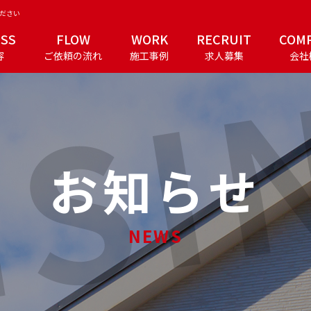
ください
ESS
FLOW
WORK
RECRUIT
COM
容
ご依頼の流れ
施工事例
求人募集
会社
お知らせ
NEWS